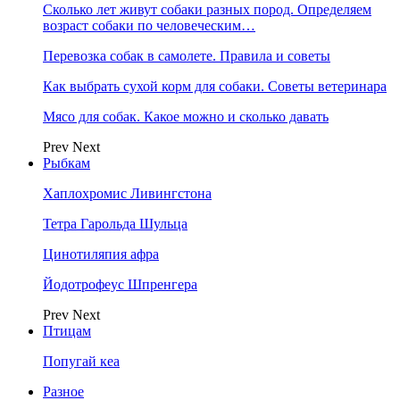
Сколько лет живут собаки разных пород. Определяем
возраст собаки по человеческим…
Перевозка собак в самолете. Правила и советы
Как выбрать сухой корм для собаки. Советы ветеринара
Мясо для собак. Какое можно и сколько давать
Prev
Next
Рыбкам
Хаплохромис Ливингстона
Тетра Гарольда Шульца
Цинотиляпия афра
Йодотрофеус Шпренгера
Prev
Next
Птицам
Попугай кеа
Разное